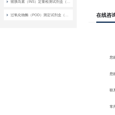
猪胰岛素（INS）定量检测试剂盒（ELISA）使用说明书
在线咨
过氧化物酶（POD）测定试剂盒（测植物）（比色法）
您
您
联
常