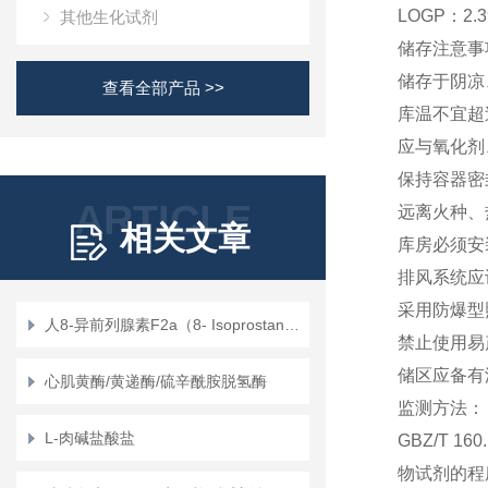
LOGP：
2.
其他生化试剂
储存注意事
储存于阴凉
查看全部产品 >>
库温不宜超过
应与氧化剂
保持容器密
ARTICLE
远离火种、
相关文章
库房必须安
排风系统应
采用防爆型
人8-异前列腺素F2a（8- Isoprostane）定量检测试剂盒（ELISA）使用说明书
禁止使用易
储区应备有
心肌黄酶/黄递酶/硫辛酰胺脱氢酶
监测方法：
L-肉碱盐酸盐
GBZ/T 1
物试剂的程