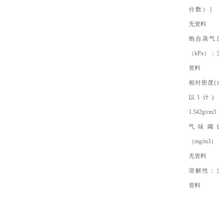
分数）］
无资料
饱合蒸气
（kPa）：
资料
相对密度(
以1计)
1.542g/cm3
气味阈
（mg/m3）
无资料
溶解性：
资料