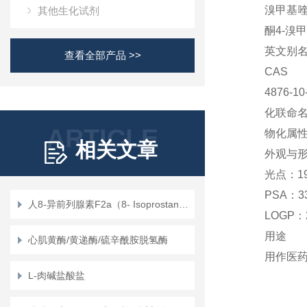
溴甲基喹
其他生化试剂
酮
4-溴甲
英文别
查看全部产品 >>
CAS
4876-10
化联命
ARTICLE
物化属
相关文章
外观与
光点：
1
PSA：
3
人8-异前列腺素F2a（8- Isoprostane）定量检测试剂盒（ELISA）使用说明书
LOGP：
用途
心肌黄酶/黄递酶/硫辛酰胺脱氢酶
用作医
L-肉碱盐酸盐