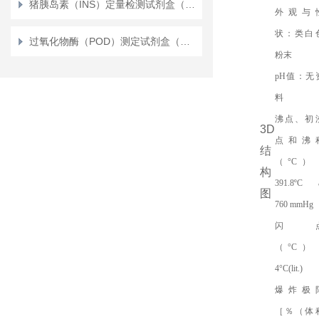
猪胰岛素（INS）定量检测试剂盒（ELISA）使用说明书
外观与
状：类白
过氧化物酶（POD）测定试剂盒（测植物）（比色法）
粉末
pH值：无
料
沸点、初
3D
点和沸
结
（°C）
构
391.8ºC a
图
760 mmHg
闪
（°C）
4°C(lit.)
爆炸极
［％（体