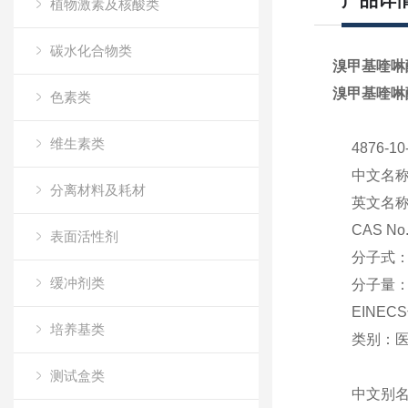
产品详
植物激素及核酸类
碳水化合物类
溴甲基喹啉酮
溴甲基喹啉酮
色素类
维生素类
4876-
中文名
分离材料及耗材
英文名
CAS No
表面活性剂
分子式
缓冲剂类
分子量
EINEC
培养基类
类别：
测试盒类
中文别