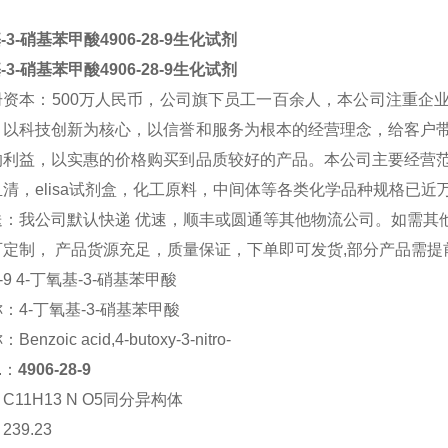
-3-硝基苯甲酸4906-28-9生化试剂
-3-硝基苯甲酸4906-28-9生化试剂
册资本：500万人民币，公司旗下员工一百余人，本公司注重企
，以科技创新为核心，以信誉和服务为根本的经营理念，给客户
的利益，以实惠的价格购买到品质较好的产品。本公司主要经营
清，elisa试剂盒，化工原料，中间体等各类化学品种规格已近
送：我公司默认快递 优速，顺丰或圆通等其他物流公司。如需其
定制， 产品货源充足，质量保证，下单即可发货,部分产品需提
28-9 4-丁氧基-3-硝基苯甲酸
称：
4-丁氧基-3-硝基苯甲酸
称：
Benzoic acid,4-butoxy-3-nitro-
.：
4906-28-9
：
C11H13 N O5同分异构体
：
239.23