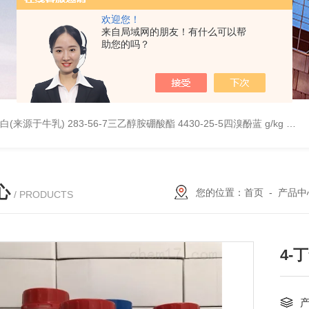
欢迎您！
来自局域网的朋友！有什么可以帮
助您的吗？
桥蛋白(来源于牛乳)
283-56-7三乙醇胺硼酸酯
4430-25-5四溴酚蓝 g/kg
997
心
您的位置：
首页
-
产品中
/ PRODUCTS
4-