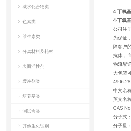
碳水化合物类
4-丁氧基
4-丁氧基
色素类
公司注
维生素类
为保证
障客户
分离材料及耗材
抗体，血
物流配
表面活性剂
大包装可
缓冲剂类
4906-
中文名
培养基类
英文名
CAS No
测试盒类
分子式
分子量
其他生化试剂