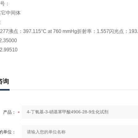
S号：
其它中间体
性
.277
沸点：
397.115°C at 760 mmHg
折射率：
1.557
闪光点：
193
2.35000
2.99510
咨询
产品：
的单位：