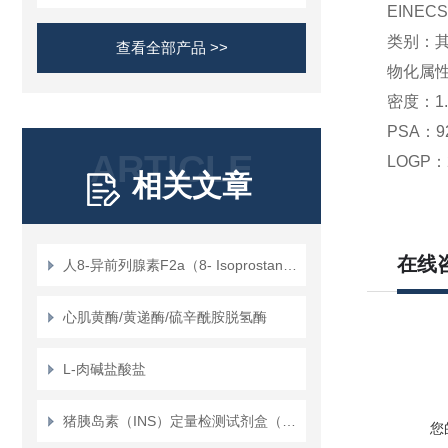
EINEC
类别：
查看全部产品 >>
物化属
密度：
1
PSA：
9
ARTICLE
LOGP：
相关文章
在线
人8-异前列腺素F2a（8- Isoprostane）定量检测试剂盒（ELISA）使用说明书
心肌黄酶/黄递酶/硫辛酰胺脱氢酶
L-肉碱盐酸盐
猪胰岛素（INS）定量检测试剂盒（ELISA）使用说明书
您