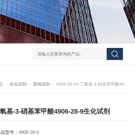
40-00-8吡咯酯
81-08-32-磺基苯甲酸酐
4441-12-7三(4-吗啉基)氧化膦
6
心
-
生化试剂
-
高纯试剂
-
4906-28-94-丁氧基-3-硝基苯甲酸4906-28-9生化试剂
丁氧基-3-硝基苯甲酸4906-28-9生化试剂
产品型号：
4906-28-9