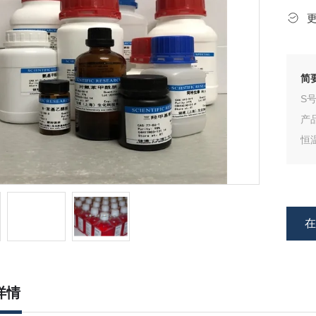
简
S
产
恒
原
详情