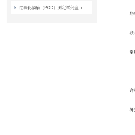
过氧化物酶（POD）测定试剂盒（测植物）（比色法）
您
联
常
详
补