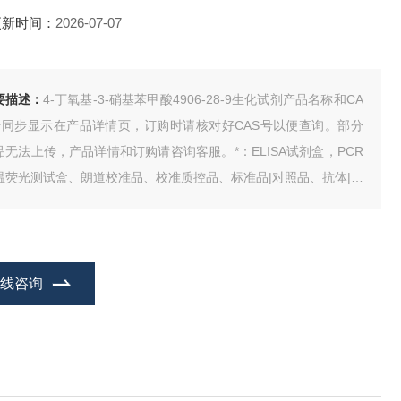
更新时间：
2026-07-07
要描述：
4-丁氧基-3-硝基苯甲酸4906-28-9生化试剂产品名称和CA
号同步显示在产品详情页，订购时请核对好CAS号以便查询。部分
品无法上传，产品详情和订购请咨询客服。*：ELISA试剂盒，PCR
温荧光测试盒、朗道校准品、校准质控品、标准品|对照品、抗体|抗
、生物试剂、动物血清、人类CDNA、基因组DNA、试剂。
在线咨询