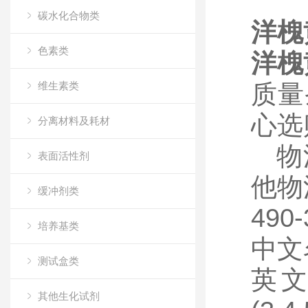
碳水化合物类
洋槐
色素类
洋槐
维生素类
质量
心选
分离材料及耗材
物流
表面活性剂
他物
缓冲剂类
490
培养基类
中文
测试盒类
英
其他生化试剂