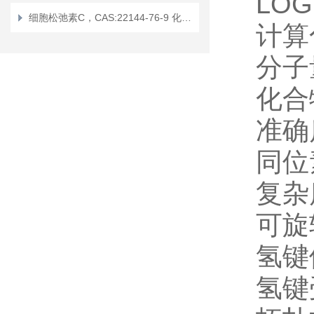
LO
细胞松弛素C，CAS:22144-76-9 化学试剂
计算
分子
化合
准确
同位
复杂
可旋
氢键
氢键