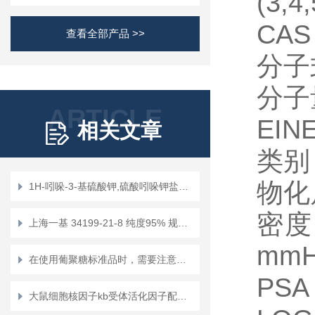
(3,4,
CAS
查看全部产品 >>
分子
分子
ARTICLE
EIN
相关文章
类别
物化
1H-吲哚-3-基硫酸钾,硫酸吲哚钾盐，CAS:2642-37-7 化学试剂
密度
上海一基 34199-21-8 纯度95% 规格mg/g/100g/kg 现货
mm
在使用葡聚糖标准品时，需要注意以下几个事项
PS
大鼠细胞核因子kb受体活化因子配体（RANKL）定量检测试剂盒（ELISA）使用说明书