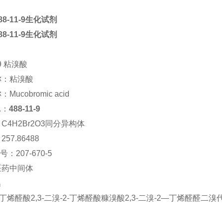
8-11-9生化试剂
8-11-9生化试剂
-9 粘溴酸
称：
粘溴酸
称：
Mucobromic acid
.：
488-11-9
：
C4H2Br2O3同分异构体
：
257.86488
S号：
207-670-5
医药中间体
名
溴丁烯醛酸
2,3-二溴-2-丁烯醛酸
糠溴酸
2,3-二溴-2—丁烯醛醛
二溴