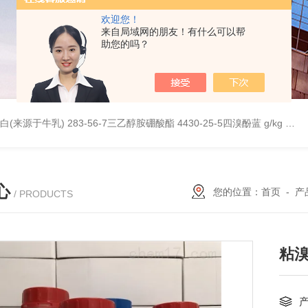
欢迎您！
来自局域网的朋友！有什么可以帮
助您的吗？
桥蛋白(来源于牛乳)
283-56-7三乙醇胺硼酸酯
4430-25-5四溴酚蓝 g/kg
997
心
您的位置：
首页
-
产
/ PRODUCTS
粘溴