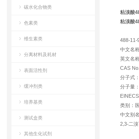
碳水化合物类
粘溴酸48
粘溴酸48
色素类
维生素类
488-11
中文名
分离材料及耗材
英文名
CAS No
表面活性剂
分子式
缓冲剂类
分子量
EINEC
培养基类
类别：
中文别
测试盒类
2,3-二
其他生化试剂