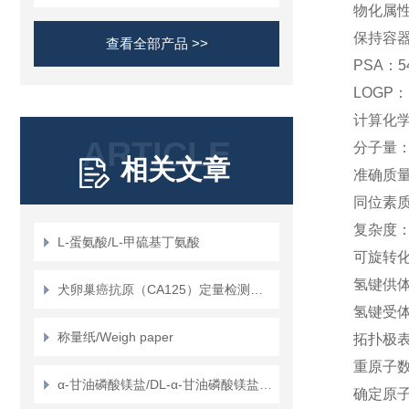
物化属
保持容
查看全部产品 >>
PSA：
5
LOGP：
计算化
ARTICLE
分子量
相关文章
准确质
同位素
复杂度
L-蛋氨酸/L-甲硫基丁氨酸
可旋转
氢键供
犬卵巢癌抗原（CA125）定量检测试剂盒（ELISA）使用说明书
氢键受
称量纸/Weigh paper
拓扑极
重原子
α-甘油磷酸镁盐/DL-α-甘油磷酸镁盐/甘油磷酸镁
确定原