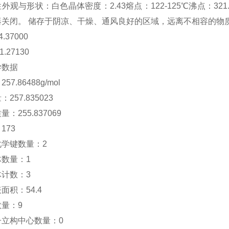
性
外观与形状：
白色晶体
密度：
2.43
熔点：
122-125℃
沸点：
321
器关闭。 储存于阴凉、干燥、通风良好的区域，远离不相容的物质
4.37000
1.27130
学数据
：
257.86488g/mol
量：
257.835023
质量：
255.837069
：
173
化学键数量：
2
体数量：
1
体计数：
3
表面积：
54.4
数量：
9
子立构中心数量：
0