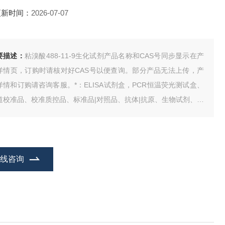
更新时间：
2026-07-07
要描述：
粘溴酸488-11-9生化试剂产品名称和CAS号同步显示在产
详情页，订购时请核对好CAS号以便查询。部分产品无法上传，产
详情和订购请咨询客服。*：ELISA试剂盒，PCR恒温荧光测试盒、
道校准品、校准质控品、标准品|对照品、抗体|抗原、生物试剂、动
血清、人类CDNA、基因组DNA、试剂。
在线咨询