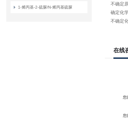
不确定
1-烯丙基-2-硫脲/N-烯丙基硫脲
确定化
不确定
在线
您
您