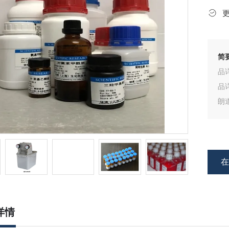
简
品
品
朗
物
详情