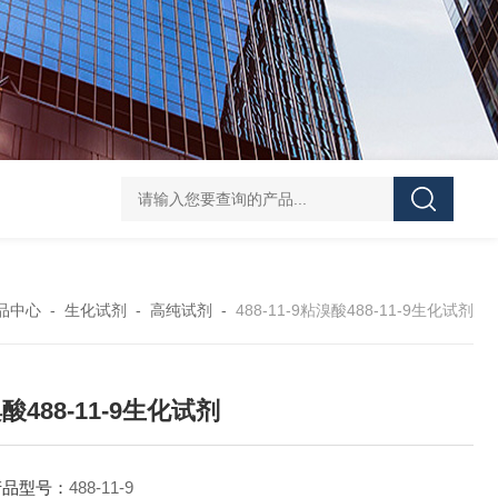
40-00-8吡咯酯
81-08-32-磺基苯甲酸酐
4441-12-7三(4-吗啉基)氧化膦
6
品中心
-
生化试剂
-
高纯试剂
-
488-11-9粘溴酸488-11-9生化试剂
酸488-11-9生化试剂
产品型号：
488-11-9