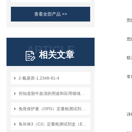
查看全部产品 >>
您
您
ARTICLE
相关文章
联
常
2-氨基萘-1,2348-81-4
你知道胎牛血清的用途和应用领域吗？
兔骨保护素（OPG）定量检测试剂盒（ELISA）使用说明书
详
鱼补体3（C3）定量检测试剂盒（ELISA）