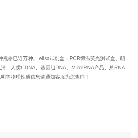
种规格已近万种。
elisa
试剂盒，
PCR
恒温荧光测试盒、朗
血清、人类
CDNA
、基因组
DNA
、
MicroRNA
产品、总
RNA
说明等物理性质信息请
通知客服为您查询！