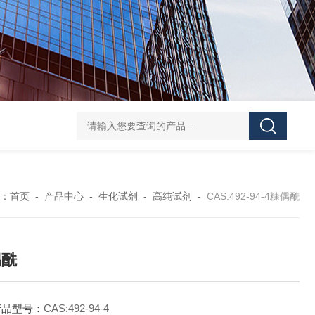
40-00-8吡咯酯
81-08-32-磺基苯甲酸酐
4441-12-7三(4-吗啉基)氧化膦
6
：
首页
-
产品中心
-
生化试剂
-
高纯试剂
-
CAS:492-94-4糠偶酰
偶酰
产品型号：
CAS:492-94-4