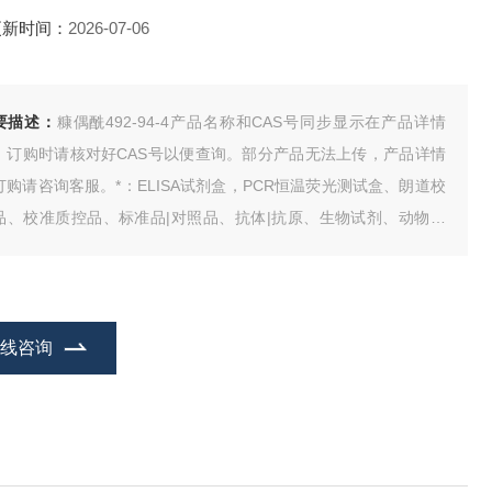
更新时间：
2026-07-06
要描述：
糠偶酰492-94-4产品名称和CAS号同步显示在产品详情
，订购时请核对好CAS号以便查询。部分产品无法上传，产品详情
订购请咨询客服。*：ELISA试剂盒，PCR恒温荧光测试盒、朗道校
品、校准质控品、标准品|对照品、抗体|抗原、生物试剂、动物血
、人类CDNA、基因组DNA、试剂。
在线咨询