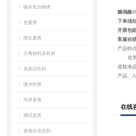
碳水化合物类
糠偶酰
4
下单须
色素类
开票包
维生素类
客服在
产品特
分离材料及耗材
化
道校准
表面活性剂
产品、
缓冲剂类
培养基类
在线
测试盒类
其他生化试剂