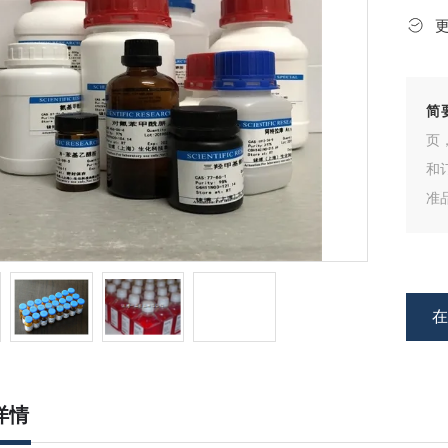
简
页
和
准
清
详情