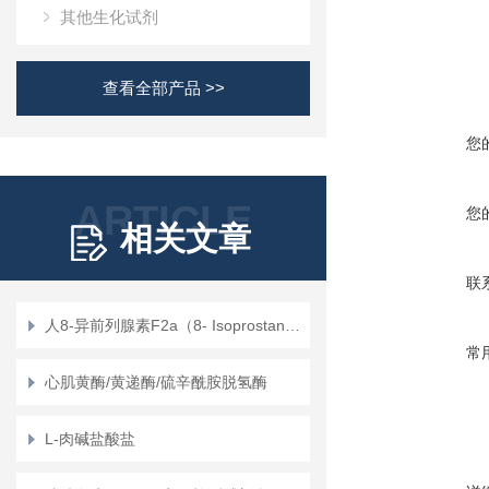
其他生化试剂
查看全部产品 >>
您
ARTICLE
您
相关文章
联
人8-异前列腺素F2a（8- Isoprostane）定量检测试剂盒（ELISA）使用说明书
常
心肌黄酶/黄递酶/硫辛酰胺脱氢酶
L-肉碱盐酸盐