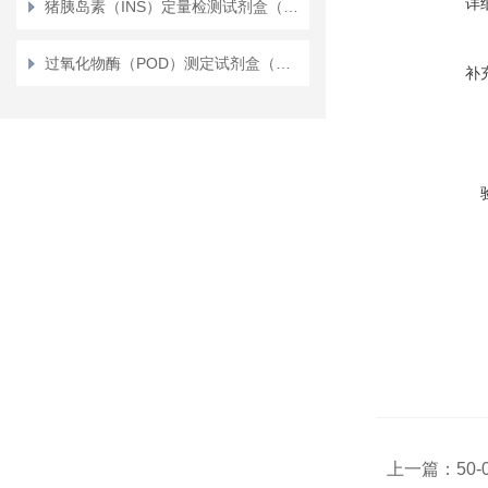
详
猪胰岛素（INS）定量检测试剂盒（ELISA）使用说明书
过氧化物酶（POD）测定试剂盒（测植物）（比色法）
补
上一篇：
50-